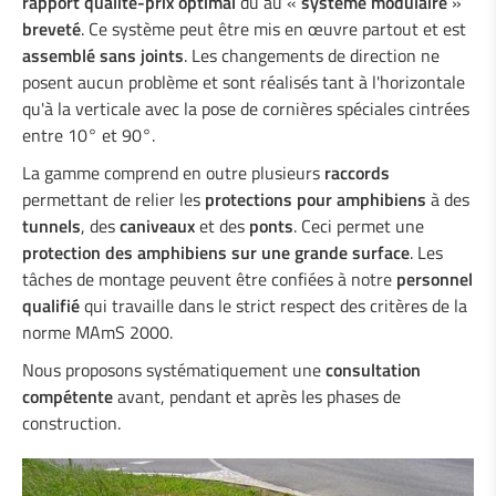
rapport qualité-prix optimal
dû au «
système modulaire
»
Duo-Rail
breveté
. Ce système peut être mis en œuvre partout et est
Barrière de sécurité de terre-plein «
assemblé sans joints
. Les changements de direction ne
Gate-Guard »
posent aucun problème et sont réalisés tant à l'horizontale
Atténuateur de chocs
qu'à la verticale avec la pose de cornières spéciales cintrées
Garde-Corps
entre 10° et 90°.
Garde-corps acier/bois
Passages souterrains
La gamme comprend en outre plusieurs
raccords
Protections pour amphibiens
permettant de relier les
protections pour amphibiens
à des
tunnels
, des
caniveaux
Boplan
et des
ponts
. Ceci permet une
protection des amphibiens sur une grande surface
. Les
tâches de montage peuvent être confiées à notre
personnel
qualifié
qui travaille dans le strict respect des critères de la
norme MAmS 2000.
Nous proposons systématiquement une
consultation
compétente
avant, pendant et après les phases de
construction.