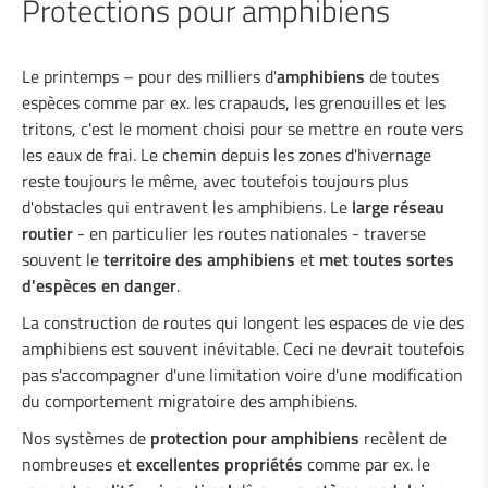
Protections pour amphibiens
Soudage industriel
Le printemps – pour des milliers d'
amphibiens
de toutes
espèces comme par ex. les crapauds, les grenouilles et les
tritons, c'est le moment choisi pour se mettre en route vers
Services à l'industrie
les eaux de frai. Le chemin depuis les zones d'hivernage
reste toujours le même, avec toutefois toujours plus
Bureau d'études
d'obstacles qui entravent les amphibiens. Le
large réseau
routier
- en particulier les routes nationales - traverse
souvent le
territoire des amphibiens
et
met toutes sortes
Sécurité routière
d'espèces en danger
.
La construction de routes qui longent les espaces de vie des
Glissières de sécurité métalliques
amphibiens est souvent inévitable. Ceci ne devrait toutefois
Protections pour motocyclistes
pas s'accompagner d'une limitation voire d'une modification
Glissières de sécurité en bois
du comportement migratoire des amphibiens.
Super-Rail, Super-Rail BW & Super-Rail
Nos systèmes de
ECO
protection pour amphibiens
recèlent de
nombreuses et
excellentes propriétés
comme par ex. le
Vario-Guard, Mini-Guard, Guard-Vox &