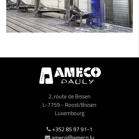
2, route de Bissen
L-7759
-
Roost/Bissen
Luxembourg
+352 85 97 91-1
ameco@ameco.lu