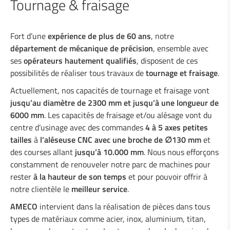
Tournage & fraisage
Tournage & fraisage
Usinage divers
Fort d’une
expérience de plus de 60 ans
, notre
Revêtements
département de mécanique de précision
, ensemble avec
Assemblage de machines
ses
opérateurs hautement qualifiés
, disposent de ces
possibilités de réaliser tous travaux de
tournage et fraisage
.
Actuellement, nos capacités de tournage et fraisage vont
Soudage industriel
jusqu’au diamètre de 2300 mm et jusqu’à une longueur de
6000 mm
. Les capacités de fraisage et/ou alésage vont du
centre d’usinage avec des commandes
4 à 5 axes petites
Services à l'industrie
tailles
à
l’aléseuse CNC avec une broche de
∅
130 mm
et
des courses allant
jusqu’à 10.000 mm
. Nous nous efforçons
Bureau d'études
constamment de renouveler notre parc de machines pour
rester
à la hauteur de son temps
et pour pouvoir offrir à
notre clientèle le
meilleur service
.
Sécurité routière
AMECO
intervient dans la réalisation de pièces dans tous
types de matériaux comme acier, inox, aluminium, titan,