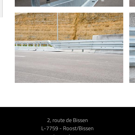
2, route de Bissen
L-7759
-
Roost/Bissen