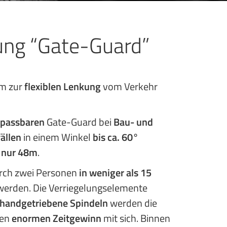
rung “Gate-Guard”
m zur
flexiblen Lenkung
vom Verkehr
npassbaren
Gate-Guard bei
Bau- und
ällen
in einem Winkel
bis ca. 60°
 nur 48m
.
rch zwei Personen
in weniger als 15
t werden. Die Verriegelungselemente
handgetriebene Spindeln
werden die
nen
enormen Zeitgewinn
mit sich. Binnen