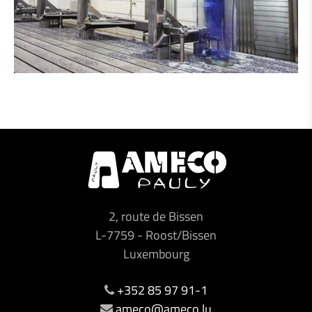
2, route de Bissen
L-7759
-
Roost/Bissen
Luxembourg
+352 85 97 91-1
ameco@ameco.lu