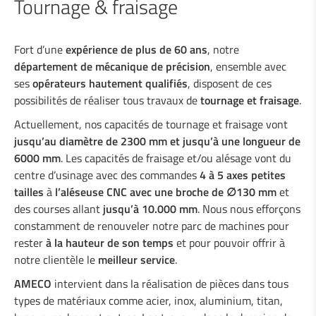
Tournage & fraisage
Tournage & fraisage
Usinage divers
Fort d’une
expérience de plus de 60 ans
, notre
Revêtements
département de mécanique de précision
, ensemble avec
Assemblage de machines
ses
opérateurs hautement qualifiés
, disposent de ces
possibilités de réaliser tous travaux de
tournage et fraisage
.
Actuellement, nos capacités de tournage et fraisage vont
Soudage industriel
jusqu’au diamètre de 2300 mm et jusqu’à une longueur de
6000 mm
. Les capacités de fraisage et/ou alésage vont du
centre d’usinage avec des commandes
4 à 5 axes petites
Services à l'industrie
tailles
à
l’aléseuse CNC avec une broche de
∅
130 mm
et
des courses allant
jusqu’à 10.000 mm
. Nous nous efforçons
Bureau d'études
constamment de renouveler notre parc de machines pour
rester
à la hauteur de son temps
et pour pouvoir offrir à
notre clientèle le
meilleur service
.
Sécurité routière
AMECO
intervient dans la réalisation de pièces dans tous
types de matériaux comme acier, inox, aluminium, titan,