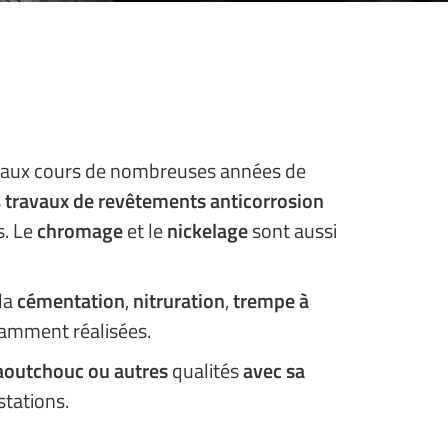
s aux cours de nombreuses années de
s
travaux de revêtements anticorrosion
s. Le
chromage
et le
nickelage
sont aussi
la
cémentation
,
nitruration
,
trempe à
ramment réalisées.
aoutchouc ou autres
qualités
avec sa
tations.