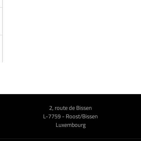
2, route de Bissen
L-7759
-
Roost/Bissen
Luxembourg