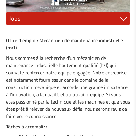
Jobs
1 Mécanicien ajusteur (m/f)
Offre d'emploi : Mécanicien de maintenance industrielle
1 Electricien ou électromécanicien (m/f)
(m/f)
Nous sommes à la recherche d'un mécanicien de
1 Peintre industriel (m/f)
maintenance industrielle hautement qualifié (h/f) qui
souhaite renforcer notre équipe engagée. Notre entreprise
1 Mécanicien qualifié (m/f)
est notamment fournisseur dans le domaine de la
1 Technicien en construction métallique (m/f)
construction mécanique et accorde une grande importance
à l'innovation, à la qualité et au travail d'équipe. Si vous
1 Technicien en mécanique générale (m/f)
êtes passionné par la technique et les machines et que vous
êtes prêt à relever de nouveaux défis, nous serons ravis de
1 Mécanicien de machines agricoles (m/f)
faire votre connaissance.
Tâches à accomplir :
1 Serrurier / Métallier (m/f)