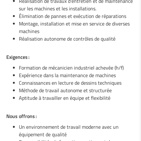
Réalisation de travaux d'entretien et de maintenance
1 Soudeur / Serrurier (m/f)
sur les machines et les installations.
Élimination de pannes et exécution de réparations
1 Ingénieur en mécanique (h/f)
Montage, installation et mise en service de diverses
machines
1 Monteur / Assembleur (m/f)
Réalisation autonome de contrôles de qualité
1 Mécanicien de maintenance industrielle (m/f)
Exigences :
Formation de mécanicien industriel achevée (h/f)
Expérience dans la maintenance de machines
Connaissances en lecture de dessins techniques
Méthode de travail autonome et structurée
Aptitude à travailler en équipe et flexibilité
Nous offrons :
Un environnement de travail moderne avec un
équipement de qualité