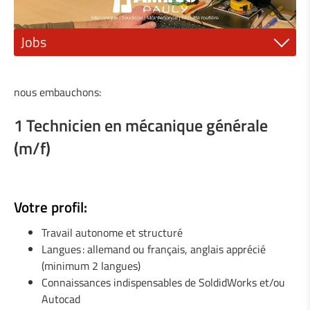
Jobs
1 Mécanicien ajusteur (m/f)
nous embauchons:
1 Electricien ou électromécanicien (m/f)
1 Technicien en mécanique générale
1 Peintre industriel (m/f)
(m/f)
1 Mécanicien qualifié (m/f)
1 Technicien en construction métallique (m/f)
Votre profil:
1 Technicien en mécanique générale (m/f)
Travail autonome et structuré
Langues : allemand ou français, anglais apprécié
1 Mécanicien de machines agricoles (m/f)
(minimum 2 langues)
Connaissances indispensables de SoldidWorks et/ou
1 Serrurier / Métallier (m/f)
Autocad