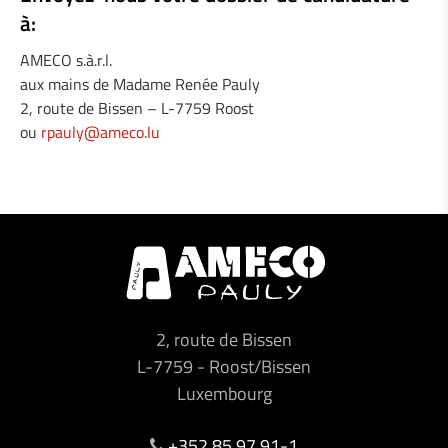
à:
AMECO s.à.r.l.
aux mains de Madame Renée Pauly
2, route de Bissen – L-7759 Roost
ou
rpauly@ameco.lu
2, route de Bissen
L-7759
-
Roost/Bissen
Luxembourg
+352 85 97 91-1