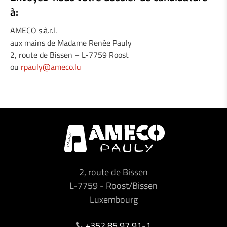
à:
AMECO s.à.r.l.
aux mains de Madame Renée Pauly
2, route de Bissen – L-7759 Roost
ou
rpauly@ameco.lu
2, route de Bissen
L-7759
-
Roost/Bissen
Luxembourg
+352 85 97 91-1