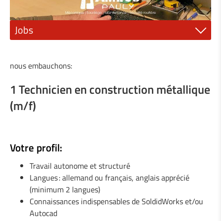
Jobs
1 Mécanicien ajusteur (m/f)
nous embauchons:
1 Electricien ou électromécanicien (m/f)
1 Technicien en construction métallique
1 Peintre industriel (m/f)
(m/f)
1 Mécanicien qualifié (m/f)
1 Technicien en construction métallique (m/f)
Votre profil:
1 Technicien en mécanique générale (m/f)
Travail autonome et structuré
Langues : allemand ou français, anglais apprécié
1 Mécanicien de machines agricoles (m/f)
(minimum 2 langues)
Connaissances indispensables de SoldidWorks et/ou
1 Serrurier / Métallier (m/f)
Autocad