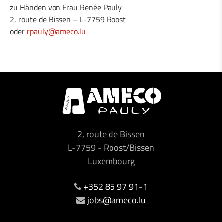
zu Händen von Frau Renée Pauly
2, route de Bissen – L-7759 Roost
oder
rpauly@ameco.lu
2, route de Bissen
L-7759
-
Roost/Bissen
Luxembourg
+352 85 97 91-1
jobs@ameco.lu