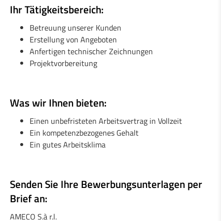
1 Schweißer / Schlosser (m/w)
Ihr Tätigkeitsbereich:
Betreuung unserer Kunden
1 Ingenieur in Mechanik (m/w)
Erstellung von Angeboten
1 Monteur / Werkzeugmechaniker (m/w)
Anfertigen technischer Zeichnungen
Projektvorbereitung
1 Industrieller Wartungsmechaniker (m/w)
Was wir Ihnen bieten:
Einen unbefristeten Arbeitsvertrag in Vollzeit
Ein kompetenzbezogenes Gehalt
Ein gutes Arbeitsklima
Senden Sie Ihre Bewerbungsunterlagen per
Brief an:
AMECO S.à r.l.