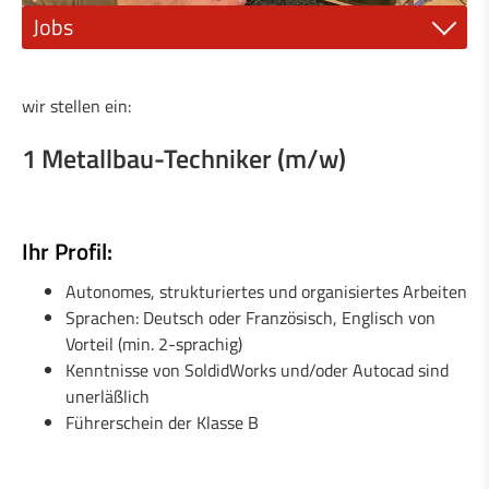
Jobs
1 Maschinenschlosser (m/w)
wir stellen ein:
1 Wartungselektroniker oder Elektromechaniker
(m/w)
1 Metallbau-Techniker (m/w)
1 Industrielackierer (m/w)
Ihr Profil:
1 qualifizierter Mechaniker (m/w)
Autonomes, strukturiertes und organisiertes Arbeiten
1 Metallbau-Techniker (m/w)
Sprachen: Deutsch oder Französisch, Englisch von
Vorteil (min. 2-sprachig)
1 Techniker für allgemeine Mechanik (m/w)
Kenntnisse von SoldidWorks und/oder Autocad sind
unerläßlich
1 Landmaschinenmechaniker (m/w)
Führerschein der Klasse B
1 Schlosser / Metallbauer (m/w)