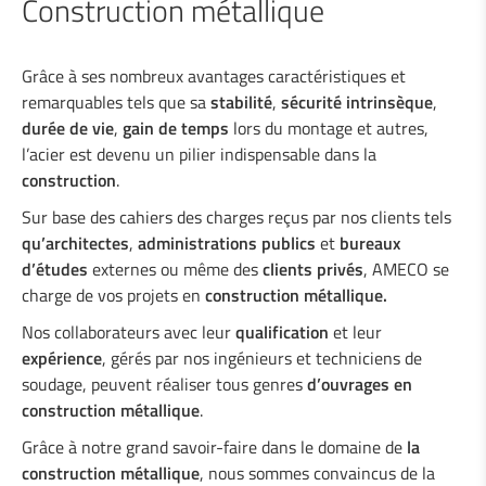
Construction métallique
Soudage industriel
Grâce à ses nombreux avantages caractéristiques et
remarquables tels que sa
stabilité
,
sécurité intrinsèque
,
Mécano-soudage
durée de vie
,
gain de temps
lors du montage et autres,
Construction métallique
l’acier est devenu un pilier indispensable dans la
Serrurerie
construction
.
Sur base des cahiers des charges reçus par nos clients tels
qu’architectes
,
administrations
publics
et
bureaux
Services à l'industrie
d’études
externes ou même des
clients
privés
, AMECO se
charge de vos projets en
construction métallique.
Bureau d'études
Nos collaborateurs avec leur
qualification
et leur
expérience
, gérés par nos ingénieurs et techniciens de
soudage, peuvent réaliser tous genres
d’ouvrages
en
Sécurité routière
construction métallique
.
Grâce à notre grand savoir-faire dans le domaine de
la
construction métallique
, nous sommes convaincus de la