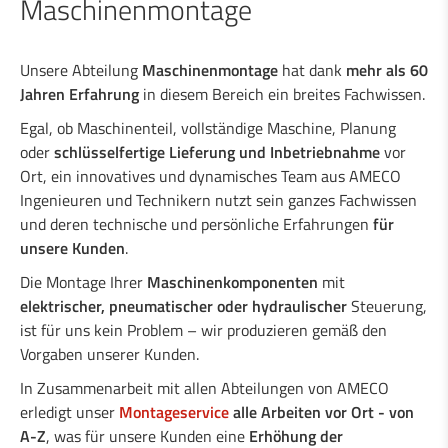
Maschinenmontage
Dreh & Fräsarbeiten
Verschiedene Bearbeitungsvarianten
Unsere Abteilung
Maschinenmontage
hat dank
mehr als 60
Beschichtungen
Jahren Erfahrung
in diesem Bereich ein breites Fachwissen.
Maschinenmontage
Egal, ob Maschinenteil, vollständige Maschine, Planung
oder
schlüsselfertige Lieferung und Inbetriebnahme
vor
Ort, ein innovatives und dynamisches Team aus AMECO
Industrielle Schweißarbeiten
Ingenieuren und Technikern nutzt sein ganzes Fachwissen
und deren technische und persönliche Erfahrungen
für
unsere Kunden
.
Leistungen für die Industrie
Die Montage Ihrer
Maschinenkomponenten
mit
elektrischer, pneumatischer oder hydraulischer
Steuerung,
Ingenieurbüro
ist für uns kein Problem – wir produzieren gemäß den
Vorgaben unserer Kunden.
Straßensicherheit
In Zusammenarbeit mit allen Abteilungen von AMECO
erledigt unser
Montageservice
alle Arbeiten vor Ort - von
A-Z
, was für unsere Kunden eine
Erhöhung der