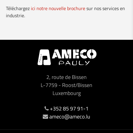
Téléchargez
ici notre nouvelle brochure
sur nos services en
NOUVELLES DMG Mori CLX 450 et 550
industrie.
🅽❾⓿ - Nouvelle Transversalle de Clervaux
Visite du Monsieur le Ministre Franz Fayot
Location Vario-Guard
Nouvelle brochure sur nos services en industrie
2, route de Bissen
Nos services pour le secteur de la construction
L-7759
-
Roost/Bissen
Luxembourg
Made in Luxembourg
+352 85 97 91-1
ameco@ameco.lu