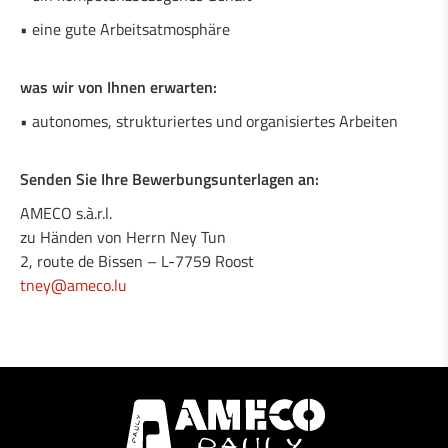
1 Schlosser / Metallbauer (m/w)
• eine gute Arbeitsatmosphäre
1 Schweißer / Schlosser (m/w)
was wir von Ihnen erwarten:
1 Ingenieur in Mechanik (m/w)
• autonomes, strukturiertes und organisiertes Arbeiten
1 Monteur / Werkzeugmechaniker (m/w)
Senden Sie Ihre Bewerbungsunterlagen an:
1 Industrieller Wartungsmechaniker (m/w)
AMECO s.à.r.l.
zu Händen von Herrn Ney Tun
2, route de Bissen – L-7759 Roost
tney@ameco.lu