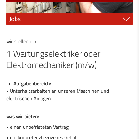
Jobs
1 Maschinenschlosser (m/w)
wir stellen ein:
1 Wartungselektroniker oder
1 Wartungselektriker oder
Elektromechaniker (m/w)
Elektromechaniker (m/w)
1 Industrielackierer (m/w)
1 qualifizierter Mechaniker (m/w)
Ihr Aufgabenbereich:
• Unterhaltsarbeiten an unseren Maschinen und
1 Metallbau-Techniker (m/w)
elektrischen Anlagen
1 Techniker für allgemeine Mechanik (m/w)
was wir bieten:
1 Landmaschinenmechaniker (m/w)
• einen unbefristeten Vertrag
• ein kompetenzbezogenes Gehalt