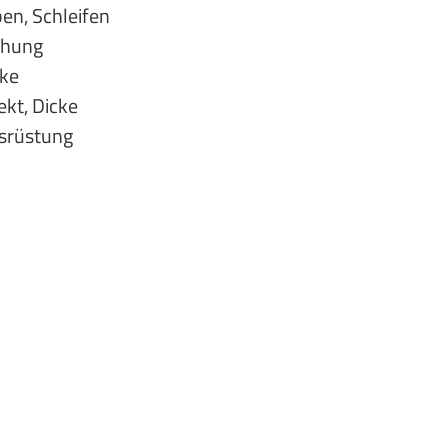
en, Schleifen
chung
cke
ekt, Dicke
usrüstung