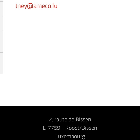
tney@ameco.lu
2, route de Bissen
L-7759
-
Roost/Bissen
Luxembourg