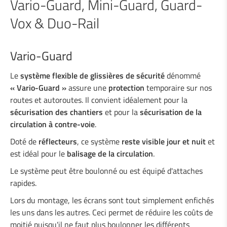
Vario-Guard, Mini-Guard, Guard-
Vox & Duo-Rail
Soudage industriel
Vario-Guard
Services à l'industrie
Le
système flexible de glissières de sécurité
dénommé
« Vario-Guard »
assure une
protection
temporaire sur nos
Bureau d'études
routes et autoroutes. Il convient idéalement pour la
sécurisation des chantiers
et pour la
sécurisation de la
circulation à contre-voie
.
Sécurité routière
Doté de
réflecteurs
, ce système
reste visible jour et nuit
et
Glissières de sécurité métalliques
est idéal pour le
balisage de la circulation
.
Protections pour motocyclistes
Le système peut être boulonné ou est équipé d'attaches
Glissières de sécurité en bois
rapides.
Super-Rail, Super-Rail BW & Super-Rail
Lors du montage, les écrans sont tout simplement enfichés
ECO
les uns dans les autres. Ceci permet de réduire les coûts de
Vario-Guard, Mini-Guard, Guard-Vox &
moitié puisqu'il ne faut plus boulonner les différents