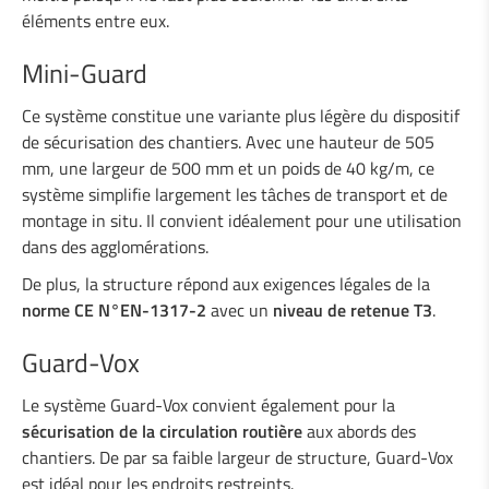
Duo-Rail
éléments entre eux.
Barrière de sécurité de terre-plein «
Gate-Guard »
Mini-Guard
Atténuateur de chocs
Garde-Corps
Ce système constitue une variante plus légère du dispositif
Garde-corps acier/bois
de sécurisation des chantiers. Avec une hauteur de 505
mm, une largeur de 500 mm et un poids de 40 kg/m, ce
Passages souterrains
système simplifie largement les tâches de transport et de
Protections pour amphibiens
montage in situ. Il convient idéalement pour une utilisation
Boplan
dans des agglomérations.
De plus, la structure répond aux exigences légales de la
norme CE N°EN-1317-2
avec un
niveau de retenue T3
.
Guard-Vox
Le système Guard-Vox convient également pour la
sécurisation de la circulation routière
aux abords des
chantiers. De par sa faible largeur de structure, Guard-Vox
est idéal pour les endroits restreints.