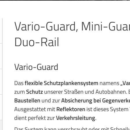
Vario-Guard, Mini-Gua
Duo-Rail
Vario-Guard
Das
flexible Schutzplankensystem
namens
„Va
zum
Schutz
unserer Straßen und Autobahnen. Es
Baustellen
und zur
Absicherung bei Gegenverk
Ausgestattet mit
Reflektoren
ist dieses System
dient perfekt zur
Verkehrsleitung
.
Das System kann verschraubt oder mit Schnell