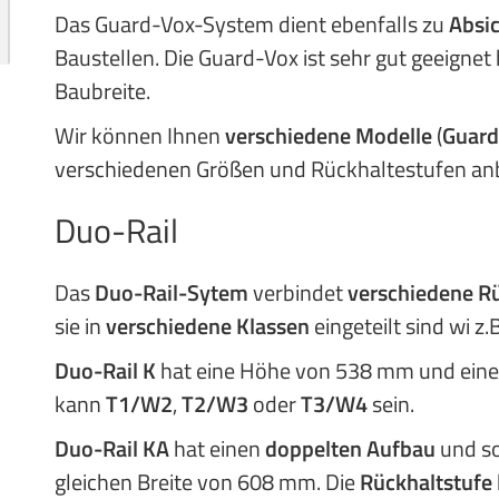
Das Guard-Vox-System dient ebenfalls zu
Absic
Baustellen. Die Guard-Vox ist sehr gut geeignet
Baubreite.
Wir können Ihnen
verschiedene Modelle
(
Guard
verschiedenen Größen und Rückhaltestufen anb
Duo-Rail
Das
Duo-Rail-Sytem
verbindet
verschiedene R
sie in
verschiedene Klassen
eingeteilt sind wi z.B
Duo-Rail K
hat eine Höhe von 538 mm und eine
kann
T1/W2
,
T2/W3
oder
T3/W4
sein.
Duo-Rail KA
hat einen
doppelten Aufbau
und so
gleichen Breite von 608 mm. Die
Rückhaltstufe