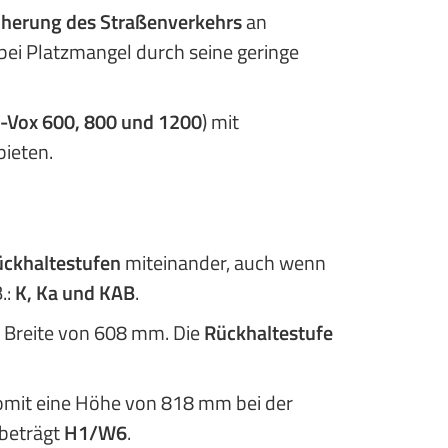
herung des Stra
ßenverkehrs
an
 bei Platzmangel durch seine geringe
-Vox 600, 800 und 1200
) mit
ieten.
ückhaltestufen
miteinander, auch wenn
.:
K, Ka und KAB
.
 Breite von 608 mm. Die
Rückhaltestufe
mit eine Höhe von 818 mm bei der
beträgt
H1/W6
.