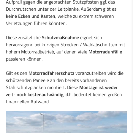
Duo-Rail
Aufprall gegen die angebrachten Stützpfosten ggf. das
Mittelstreifenabsicherung “Gate-Guard”
Durchrutschen unter der Leitplanke. Außerdem gibt es
keine Ecken und Kanten
Anpralldämpfer
, welche zu extrem schweren
Verletzungen führen könnten.
Geländer
Stahl/Holzgeländer
Diese zusätzliche
Schutzmaßnahme
eignet sich
Unterführungen
hervorragend bei kurvigen Strecken / Waldabschnitten mit
Amphibienschutz
hohem Motorradbetrieb, auf denen viele
Motorradunfälle
Boplan
passieren können.
Gilt es den
Motorradfahrerschutz
voranzutreiben wird die
schützenden Paneele an den bereits vorhandenen
Stahlschutzplanken montiert. Diese
Montage ist weder
zeit- noch kostenaufwändig
, d.h. bedeutet keinen großen
finanziellen Aufwand.