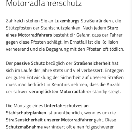
Motorradfahrerschutz
Industrielle Schweißarbeiten
Zahlreich stehen Sie an
Luxemburgs
Straßenrändern, die
Stützpfosten der Stahlschutzplanken. Nach jedem
Sturz
eines Motorradfahrers
besteht dir Gefahr, dass der Fahrer
Leistungen für die Industrie
gegen diese Pfosten schlägt. Im Ernstfall ist die Kollision
verheerend und die Begegnung mit den Pfosten oft tödlich.
Ingenieurbüro
Der
passive Schutz
bezüglich der
Straßensicherheit
hat
sich im Laufe der Jahre stets und viel verbessert. Entgegen
Straßensicherheit
der guten Entwicklung der Sicherheit auf unseren Straßen
muss man bedrückt in Kenntnis nehmen, dass die Anzahl
Leitplanken
der schwer
verunglückten Motorradfahrer
ständig steigt.
Motorradfahrerschutz
Holzschutzplanken
Die Montage eines
Unterfahrschutzes an
Super-Rail, Super-Rail BW & Super-Rail
Stahlschutzplanken
ist unentbehrlich, wenn es um die
ECO
Straßensicherheit unserer Motorradfahrer
geht. Diese
Vario-Guard, Mini-Guard, Guard-Vox &
Schutzmaßnahme
verhindert oft einen folgeschweren